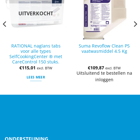
UITVERKOCHT
RATIONAL naglans tabs
Suma Revoflow Clean P5
voor alle types
vaatwasmiddel 4.5 Kg
SelfCookingCenter ® met
CareControl 150 stuks.
€
115,01
€
109,87
excl. BTW
excl. BTW
Uitsluitend te bestellen na
LEES MEER
inloggen
ONDERSTEUNING