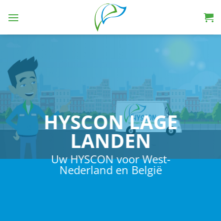
HYSCON LAGE
LANDEN
Uw HYSCON voor West-
Nederland en
België