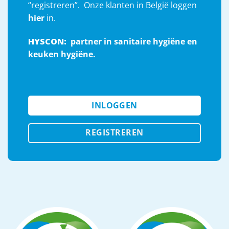
“registreren”.
Onze klanten in België loggen
hier
in.
HYSCON:
partner in sanitaire hygiëne en
keuken hygiëne.
INLOGGEN
REGISTREREN