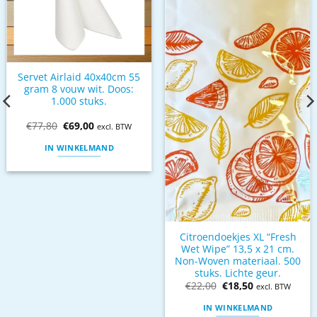
Servet Airlaid 40x40cm 55
gram 8 vouw wit. Doos:
1.000 stuks.
€
77,80
€
69,00
excl. BTW
IN WINKELMAND
Citroendoekjes XL “Fresh
Wet Wipe” 13,5 x 21 cm.
Non-Woven materiaal. 500
stuks. Lichte geur.
€
22,00
€
18,50
excl. BTW
IN WINKELMAND