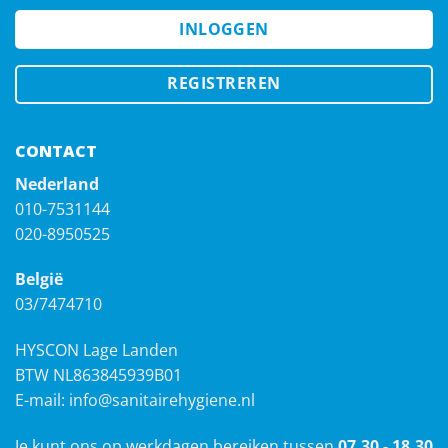
INLOGGEN
REGISTREREN
CONTACT
Nederland
010-7531144
020-8950525
België
03/7474710
HYSCON Lage Landen
BTW NL863845939B01
E-mail:
info@sanitairehygiene.nl
Je kunt ons op werkdagen bereiken tussen
07.30 - 18.30