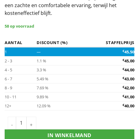
een zachte en comfortabele ervaring, terwijl het
kosteneffectief blijft.
58 op voorraad
AANTAL
DISCOUNT (%)
STAFFELPRIJS
1
—
€
45,50
2 - 3
1.1 %
€
45,00
4 - 5
3.3 %
€
44,00
6 - 7
5.49 %
€
43,00
8 - 9
7.69 %
€
42,00
10 - 11
9.89 %
€
41,00
12+
12.09 %
€
40,00
IN WINKELMAND