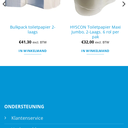
Bulkpack toiletpapier 2-
HYSCON Toiletpapier Maxi
laags
Jumbo, 2-Laags. 6 rol per
pak
€
41,30
€
32,00
excl. BTW
excl. BTW
IN WINKELMAND
IN WINKELMAND
ONDERSTEUNING
Klantenservice