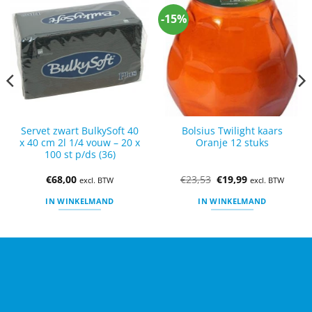
-15%
Servet zwart BulkySoft 40
Bolsius Twilight kaars
x 40 cm 2l 1/4 vouw – 20 x
Oranje 12 stuks
100 st p/ds (36)
€
68,00
€
23,53
€
19,99
excl. BTW
excl. BTW
IN WINKELMAND
IN WINKELMAND