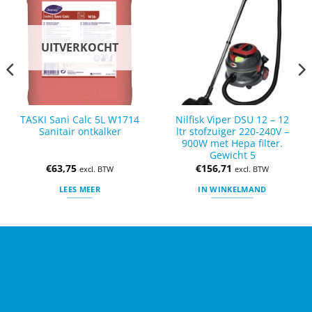
UITVERKOCHT
TASKI Sani Calc 5L W1714
Nilfisk Viper DSU 12 – 12
Sanitair ontkalker
ltr stofzuiger 220-240V –
900W met Hepa filter.
Gewicht 5
€
63,75
€
156,71
excl. BTW
excl. BTW
LEES MEER
IN WINKELMAND