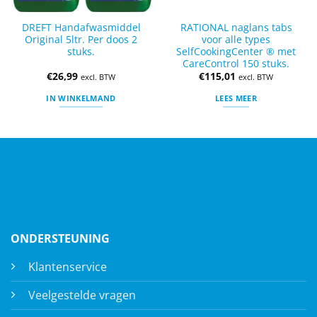
DREFT Handafwasmiddel
RATIONAL naglans tabs
Original 5ltr. Per doos 2
voor alle types
stuks.
SelfCookingCenter ® met
CareControl 150 stuks.
€
26,99
€
115,01
excl. BTW
excl. BTW
IN WINKELMAND
LEES MEER
ONDERSTEUNING
Klantenservice
Veelgestelde vragen