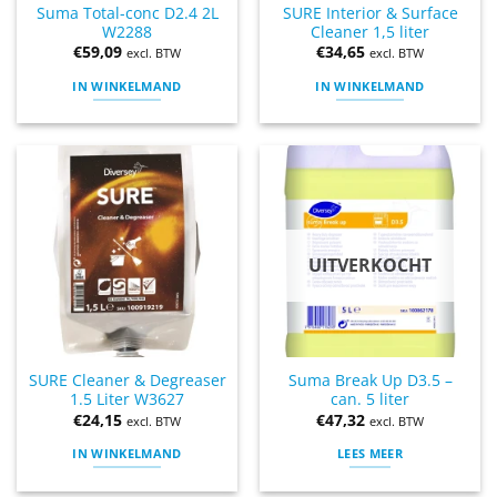
Suma Total-conc D2.4 2L
SURE Interior & Surface
W2288
Cleaner 1,5 liter
€
59,09
€
34,65
excl. BTW
excl. BTW
IN WINKELMAND
IN WINKELMAND
UITVERKOCHT
SURE Cleaner & Degreaser
Suma Break Up D3.5 –
1.5 Liter W3627
can. 5 liter
€
24,15
€
47,32
excl. BTW
excl. BTW
IN WINKELMAND
LEES MEER