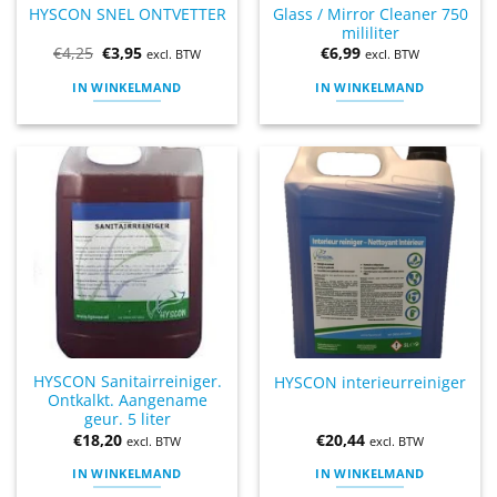
Glass / Mirror Cleaner 750
HYSCON SNEL ONTVETTER
mililiter
€
4,25
€
3,95
€
6,99
excl. BTW
excl. BTW
IN WINKELMAND
IN WINKELMAND
HYSCON Sanitairreiniger.
HYSCON interieurreiniger
Ontkalkt. Aangename
geur. 5 liter
€
18,20
€
20,44
excl. BTW
excl. BTW
IN WINKELMAND
IN WINKELMAND