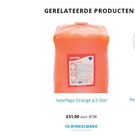
GERELATEERDE PRODUCTEN
Pe
y Wash – 1 Liter
Swarfega Orange 4,5 liter
,99
€
31,00
excl. BTW
excl. BTW
KELMAND
IN WINKELMAND