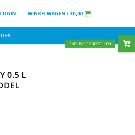
LOGIN
WINKELWAGEN /
€
0,00
UTES
Y 0.5 L
DDEL