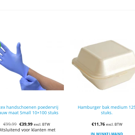
tex handschoenen poedervrij
Hamburger bak medium 12
auw maat Small 10×100 stuks
stuks.
€
99,99
€
39,99
€
11,76
excl. BTW
excl. BTW
itsluitend voor klanten met
IN WINKELMAND