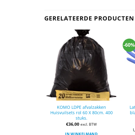
GERELATEERDE PRODUCTEN
ACTIE
-60%
vrij zwart maat
KOMO LDPE afvalzakken
La
100 stuks.
Huisvuilsets rol 60 X 80cm. 400
bl
stuks.
,00
€
36,00
excl. BTW
excl. BTW
oor klanten met
U
IN WINKELMAND