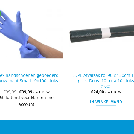
tex handschoenen gepoederd
LDPE Afvalzak rol 90 x 120cm T
auw maat Small 10×100 stuks
grijs. Doos: 10 rol à 10 stuk
(100).
€
99,99
€
39,99
€
24,00
excl. BTW
excl. BTW
itsluitend voor klanten met
IN WINKELMAND
account