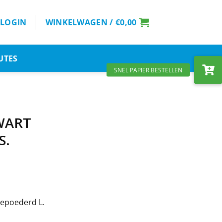
LOGIN
WINKELWAGEN /
€
0,00
UTES
ZWART
S.
epoederd L.