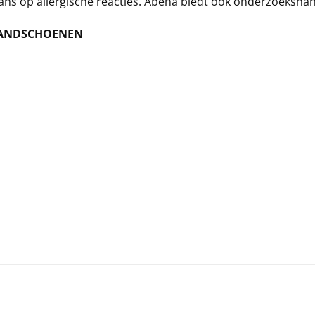
ns op allergische reacties. Abena biedt ook onderzoekshan
HANDSCHOENEN