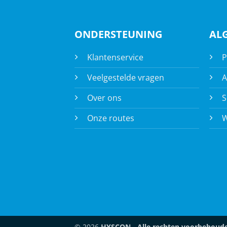
ONDERSTEUNING
AL
Klantenservice
P
Veelgestelde vragen
A
Over ons
S
Onze routes
W
© 2026
HYSCON - Alle rechten voorbehoud