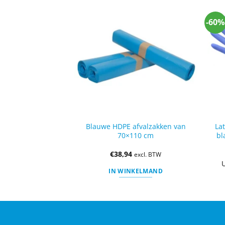
ACTIE
-60%
vrij zwart maat
Blauwe HDPE afvalzakken van
La
00 stuks.
70×110 cm
bl
,00
€
38,94
excl. BTW
excl. BTW
oor klanten met
U
IN WINKELMAND
count