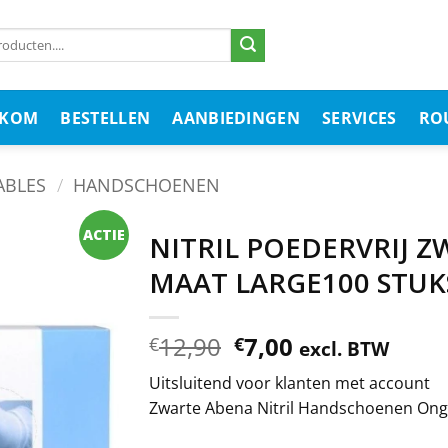
LKOM
BESTELLEN
AANBIEDINGEN
SERVICES
RO
ABLES
/
HANDSCHOENEN
ACTIE
NITRIL POEDERVRIJ 
MAAT LARGE100 STUK
12,90
7,00
€
€
excl. BTW
Uitsluitend voor klanten met account
Zwarte Abena Nitril Handschoenen Ong